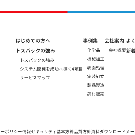
はじめての方へ
事例集
会社案内
よ
トスバックの強み
新
化学品
会社概要
機械加工
トスバックの強み
表面処理
システム開発を成功へ導く4項目
実装組立
サービスマップ
製品製造
鋼材販売
シーポリシー
情報セキュリティ基本方針
品質方針
資料ダウンロード
メー