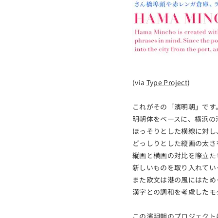
(via
Type Project
)
これがその「濱明朝」です
明朝体をベースに、横浜の
ほっそりとした横線に対し
どっしりとした縦画の太さ
縦画と横画の対比を際立た
新しいものを取り入れてい
また欧文は港の風にはため
漢字との調和を考慮したモ
この濱明朝のプロジェクト