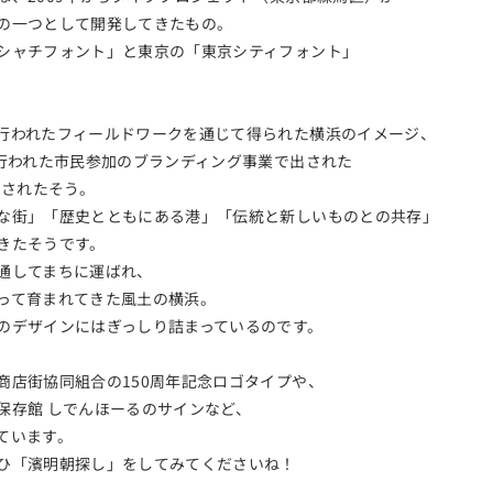
の一つとして開発してきたもの。
シャチフォント」と東京の「東京シティフォント」
。
行われたフィールドワークを通じて得られた横浜のイメージ、
に行われた市民参加のブランディング事業で出された
にされたそう。
な街」「歴史とともにある港」「伝統と新しいものとの共存」
きたそうです。
通してまちに運ばれ、
って育まれてきた風土の横浜。
のデザインにはぎっしり詰まっているのです。
商店街協同組合の150周年記念ロゴタイプや、
保存館 しでんほーるのサインなど、
ています。
ひ「濱明朝探し」をしてみてくださいね！