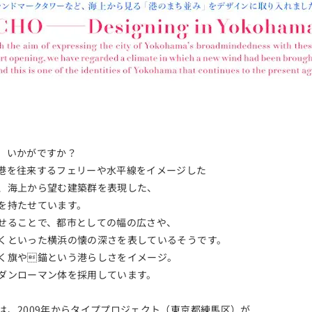
。いかがですか？
港を往来するフェリーや水平線をイメージした
、海上から望む建築群を表現した、
を持たせています。
せることで、都市としての幅の広さや、
くといった横浜の懐の深さを表しているそうです。
く旗や錨という港らしさをイメージ。
ダンローマン体を採用しています。
は、2009年からタイププロジェクト（東京都練馬区）が