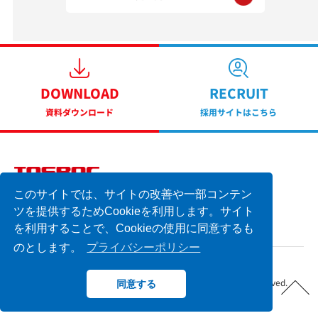
DOWNLOAD
RECRUIT
資料ダウンロード
採用サイトはこちら
このサイトでは、サイトの改善や一部コンテン
横浜市中区不老町1丁目1番地5号 横浜東芝ビル7F
TEL 045-662-1335 FAX 045-662-1847
ツを提供するためCookieを利用します。サイト
を利用することで、Cookieの使用に同意するも
のとします。
プライバシーポリシー
Copyright © 2026 TOSBAC SYSTEMS CO .LTD. All Rights Reserved.
同意する