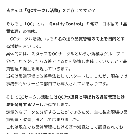
皆さんは
「QCサークル活動」
をご存じですか？
そもそも「QC」とは
「Quality Control」
の略で、日本語で
「品
質管理」
の意味。
「QCサークル活動」はその名の通り
品質管理の向上を目的とす
る活動
を言います。
具体的には、スタッフをQCサークルという小規模なグループに
分け、どうやったら改善できるかを議論し実践していくことで品
質管理の向上を実現していきます。
当初は製造現場の改善手法としてスタートしましたが、現在では
事務部門やサービス部門でも導入されているようです。
そしてQCサークル活動には
QC7つ道具と呼ばれる品質管理に効
果を発揮するツール
が存在します。
定量的なデータを分析することができるため、主に製造現場の品
質管理・改善手法として広まりました。
これは現在でも品質管理における基本知識として認識されてお