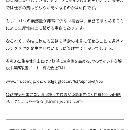
の業務に集中しているときと、3つも4つも業務を抱えている場合
では仕事の質はどちらが高くなるのかは明白です。
もし1つ1つの業務量が非常に少ない場合は、業務をまとめること
により生産性向上に繋がる場合もあります。
なるべく、多岐にわたる業務を特定の社員に任せることを避けマ
ルチタスクを発生させないように管理すると良いでしょう。
参考URL
生産性向上とは？簡単に生産性を高める5つのポイントを解
説｜業務改善ノート | 株式会社TMJ
www.nri.com/jp/knowledge/glossary/lst/alphabet/rpa
姫路市役所 エアコン温度25度で快適かつ効率的に人件費4000万円削
減 – はりまじゃーなる (harima-journal.com)