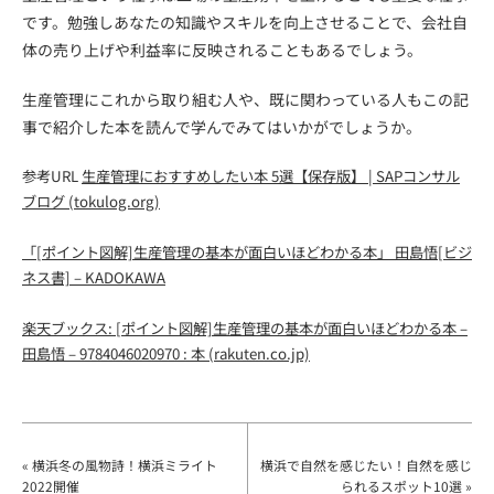
です。勉強しあなたの知識やスキルを向上させることで、会社自
体の売り上げや利益率に反映されることもあるでしょう。
生産管理にこれから取り組む人や、既に関わっている人もこの記
事で紹介した本を読んで学んでみてはいかがでしょうか。
参考URL
生産管理におすすめしたい本 5選【保存版】 | SAPコンサル
ブログ (tokulog.org)
「[ポイント図解]生産管理の基本が面白いほどわかる本」 田島悟[ビジ
ネス書] – KADOKAWA
楽天ブックス: [ポイント図解]生産管理の基本が面白いほどわかる本 –
田島悟 – 9784046020970 : 本 (rakuten.co.jp)
« 横浜冬の風物詩！横浜ミライト
横浜で自然を感じたい！自然を感じ
2022開催
られるスポット10選 »