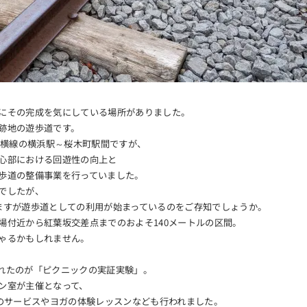
にその完成を気にしている場所がありました。
跡地の遊歩道です。
東横線の横浜駅～桜木町駅間ですが、
心部における回遊性の向上と
歩道の整備事業を行っていました。
でしたが、
ますが遊歩道としての利用が始まっているのをご存知でしょうか。
場付近から紅葉坂交差点までのおよそ140メートルの区間。
ゃるかもしれません。
れたのが「ピクニックの実証実験」。
ン室が主催となって、
ーのサービスやヨガの体験レッスンなども行われました。