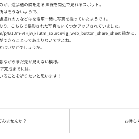
のが、遊歩道の隣を走るJR線を間近で見れるスポット。
所はそうないようで、
族連れの方などはを電車一緒に写真を撮っていたようです。
おり、こちらで撮影された写真もいくつかアップされていました。
.com/p/B1Dm-vIHjwj/?utm_source=ig_web_button_share_sh
ができることってあまりないですよね。
てはいかがでしょうか。
念ながらまだ先か見えない模様。
ミア完成までには、
いることを祈りたいと思います！
てみませんか？
お持ち