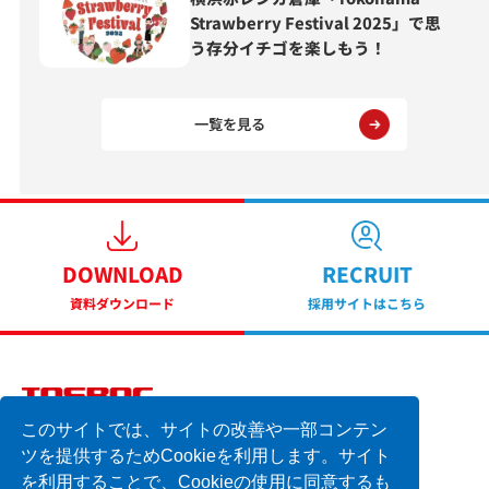
Strawberry Festival 2025」で思
う存分イチゴを楽しもう！
一覧を見る
DOWNLOAD
RECRUIT
資料ダウンロード
採用サイトはこちら
このサイトでは、サイトの改善や一部コンテン
横浜市中区不老町1丁目1番地5号 横浜東芝ビル7F
TEL 045-662-1335 FAX 045-662-1847
ツを提供するためCookieを利用します。サイト
を利用することで、Cookieの使用に同意するも