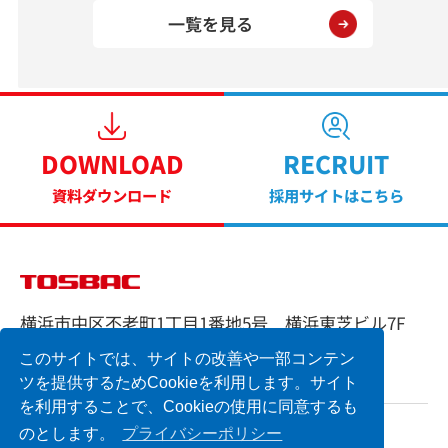
一覧を見る
DOWNLOAD
RECRUIT
資料ダウンロード
採用サイトはこちら
横浜市中区不老町1丁目1番地5号 横浜東芝ビル7F
TEL 045-662-1335 FAX 045-662-1847
このサイトでは、サイトの改善や一部コンテン
ツを提供するためCookieを利用します。サイト
を利用することで、Cookieの使用に同意するも
のとします。
プライバシーポリシー