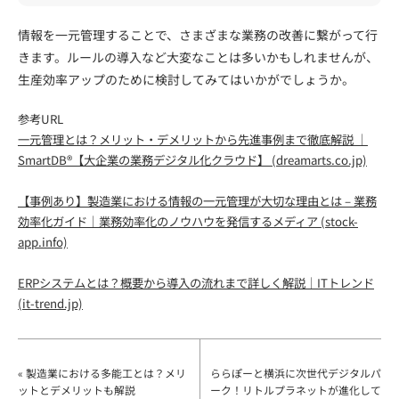
情報を一元管理することで、さまざまな業務の改善に繋がって行
きます。ルールの導入など大変なことは多いかもしれませんが、
生産効率アップのために検討してみてはいかがでしょうか。
参考URL
一元管理とは？メリット・デメリットから先進事例まで徹底解説 ｜
SmartDB®【大企業の業務デジタル化クラウド】 (dreamarts.co.jp)
【事例あり】製造業における情報の一元管理が大切な理由とは – 業務
効率化ガイド｜業務効率化のノウハウを発信するメディア (stock-
app.info)
ERPシステムとは？概要から導入の流れまで詳しく解説｜ITトレンド
(it-trend.jp)
« 製造業における多能工とは？メリ
ららぽーと横浜に次世代デジタルパ
ットとデメリットも解説
ーク！リトルプラネットが進化して